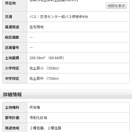
所在地
地図を表示
交通
バス：交流センター前バス停徒歩6分
最適用途
住宅用地
総区画数
－
区画番号
－
2
土地面積
200.56m
（60.66坪）
小学校区
佐土原小
（350m）
中学校区
佐土原中
（750m）
詳細情報
土地権利
所有権
都市計画
市街化区域
用途地域
２種低層、２種住居