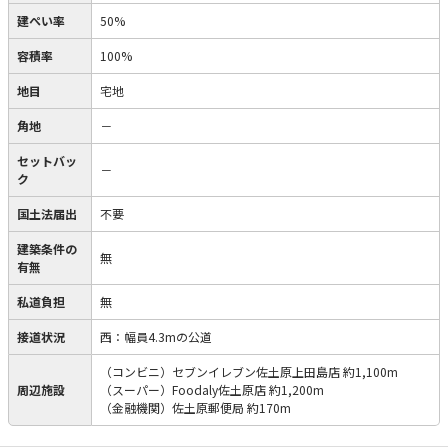
建ぺい率
50%
容積率
100%
地目
宅地
角地
－
セットバッ
－
ク
国土法届出
不要
建築条件の
無
有無
私道負担
無
接道状況
西：幅員4.3mの公道
（コンビニ）セブンイレブン佐土原上田島店 約1,100m
周辺施設
（スーパー）Foodaly佐土原店 約1,200m
（金融機関）佐土原郵便局 約170m