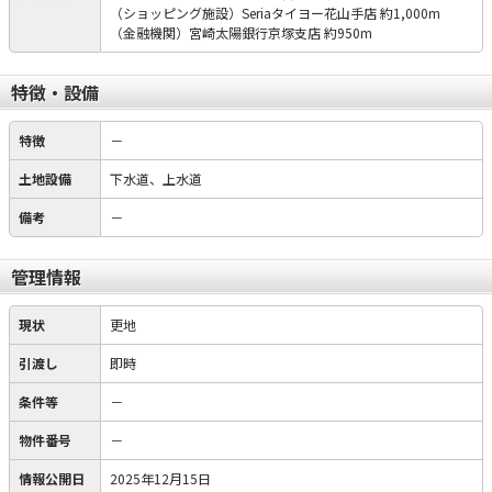
（ショッピング施設）Seriaタイヨー花山手店 約1,000m
（金融機関）宮崎太陽銀行京塚支店 約950m
特徴・設備
特徴
－
土地設備
下水道、上水道
備考
－
管理情報
現状
更地
引渡し
即時
条件等
－
物件番号
－
情報公開日
2025年12月15日