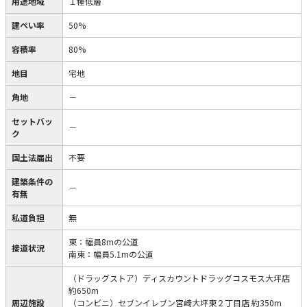
用途地域
１種低層
建ぺい率
50%
容積率
80%
地目
宅地
角地
－
セットバッ
－
ク
国土法届出
不要
建築条件の
－
有無
私道負担
無
東：幅員8mの公道
接道状況
南東：幅員5.1mの公道
（ドラッグストア）ディスカウントドラッグコスモス大坪店
約650m
周辺施設
（コンビニ）セブンイレブン宮崎大坪東２丁目店 約350m