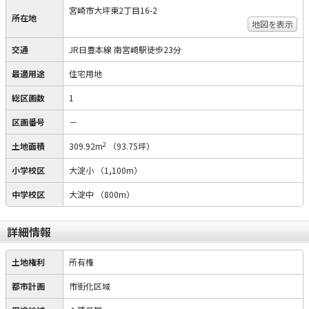
宮崎市大坪東2丁目16-2
所在地
地図を表示
交通
JR日豊本線 南宮崎駅徒歩23分
最適用途
住宅用地
総区画数
1
区画番号
－
2
土地面積
309.92m
（93.75坪）
小学校区
大淀小
（1,100m）
中学校区
大淀中
（800m）
詳細情報
土地権利
所有権
都市計画
市街化区域