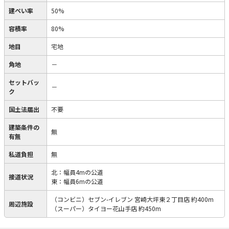
建ぺい率
50%
容積率
80%
地目
宅地
角地
－
セットバッ
－
ク
国土法届出
不要
建築条件の
無
有無
私道負担
無
北：幅員4mの公道
接道状況
東：幅員6mの公道
（コンビニ）セブン-イレブン 宮崎大坪東２丁目店 約400m
周辺施設
（スーパー）タイヨー花山手店 約450m