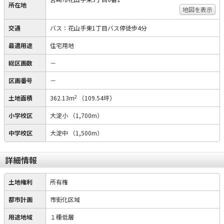
所在地
地図を表示
交通
バス：花山手東1丁目バス停徒歩4分
最適用途
住宅用地
総区画数
－
区画番号
－
2
土地面積
362.13m
（109.54坪）
小学校区
大淀小
（1,700m）
中学校区
大淀中
（1,500m）
詳細情報
土地権利
所有権
都市計画
市街化区域
用途地域
１種低層