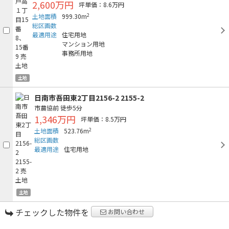
2,600万円
坪単価：8.6万円
2
土地面積
999.30m
総区画数
最適用途
住宅用地
マンション用地
事務所用地
土地
日南市吾田東2丁目2156-2 2155-2
市農協前
徒歩5分
1,346万円
坪単価：8.5万円
2
土地面積
523.76m
総区画数
最適用途
住宅用地
土地
チェックした物件を
お問い合わせ