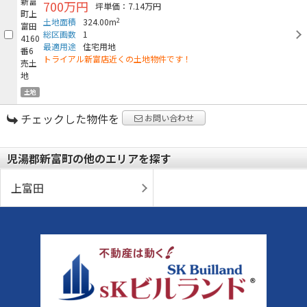
700万円
坪単価：7.14万円
2
土地面積
324.00m
総区画数
1
最適用途
住宅用地
トライアル新富店近くの土地物件です！
土地
チェックした物件を
お問い合わせ
児湯郡新富町の他のエリアを探す
上富田