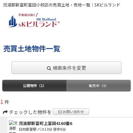
児湯郡新富町富田小校区の売買土地・売地一覧｜SKビルランド
売買土地物件一覧
検索条件を変更
公開物件（1）
販売中（1）
1
件
チェックした物件を
お問い合わせ
児湯郡新富町上富田4160番6
日向新富駅
バス13分
徒歩6分