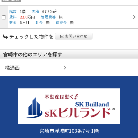
2
階数
1階
面積
67.80m
賃料
22.0
万円
管理費等
無
敷金
6ヶ月
礼金
無
保証金
無
チェックした物件を
お問い合わせ
宮崎市の他のエリアを探す
橘通西
宮崎市浮城町103番7号 1階