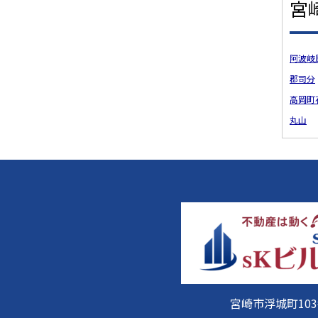
宮
阿波岐
郡司分
高岡町
丸山
宮崎市浮城町103